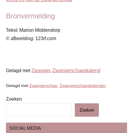
Bronvermelding
Tekst: Marion Middendorp
© afbeelding: 123rf.com
Getagd met
Zwanger
,
Zwangerschapskalend
Getagd met
Zwangerschap
,
Zwangerschapskalender
Zoeken
Blog
Zoeken
Gezin
Zwangerschap
SOCIAL MEDIA