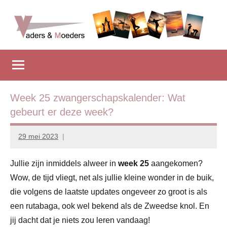
Naar
de
inhoud
Vadersenmoeders
…
springen
omdat
iedereen
wel
eens
Week 25 zwangerschapskalender: Wat
wat
gebeurt er deze week?
hulp
kan
29 mei 2023
Marion
gebruiken
Middendorp
Jullie zijn inmiddels alweer in
week 25
aangekomen?
Wow, de tijd vliegt, net als jullie kleine wonder in de buik,
die volgens de laatste updates ongeveer zo groot is als
een rutabaga, ook wel bekend als de Zweedse knol. En
jij dacht dat je niets zou leren vandaag!