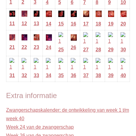
1
2
3
4
5
6
7
8
9
10
11
12
13
14
15
16
17
18
19
20
21
22
23
24
26
25
27
28
29
30
31
32
33
34
35
36
37
38
39
40
Extra informatie
Zwangerschapskalender: de ontwikkeling van week 1 t/m
week 40
Week 24 van de zwangerschap
Week 26 van de zwangerschap