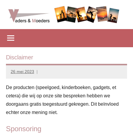
Naar
de
inhoud
Vadersenmoeders
…
springen
omdat
iedereen
wel
eens
Disclaimer
wat
hulp
26 mei 2023
vadersenmoeders
kan
gebruiken
De producten (speelgoed, kinderboeken, gadgets, et
cetera) die wij op onze site bespreken hebben we
doorgaans gratis toegestuurd gekregen. Dit beïnvloed
echter onze mening niet.
Sponsoring