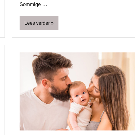
Sommige …
Lees verder
Blog
Moeder
Opvoeding
&
ouderschap
Ouders
Relatie
&
seks
Scheiding