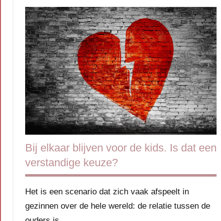
Ouders
Relatie
&
seks
Scheiding
Bij elkaar blijven voor de kids. Is dat een
verstandige keuze?
Het is een scenario dat zich vaak afspeelt in
gezinnen over de hele wereld: de relatie tussen de
ouders is …