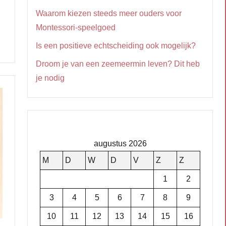
Waarom kiezen steeds meer ouders voor
Montessori-speelgoed
Is een positieve echtscheiding ook mogelijk?
Droom je van een zeemeermin leven? Dit heb
je nodig
augustus 2026
M
D
W
D
V
Z
Z
1
2
3
4
5
6
7
8
9
10
11
12
13
14
15
16