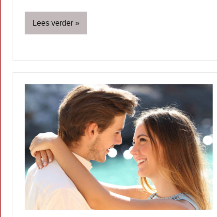
Lees verder
Blog
Ouders
Relatie
&
seks