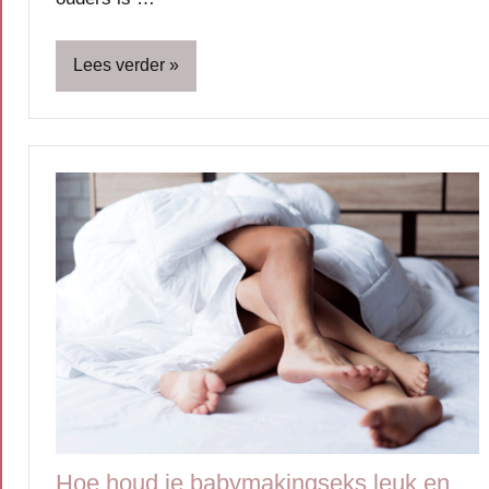
Lees verder
Blog
Gezin
Kinderen
Ouders
Relatie
&
seks
Scheiding
Hoe houd je babymakingseks leuk en