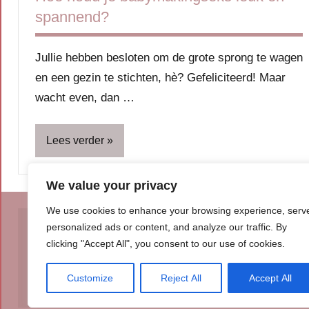
spannend?
Jullie hebben besloten om de grote sprong te wagen
en een gezin te stichten, hè? Gefeliciteerd! Maar
wacht even, dan …
Lees verder
We value your privacy
Blog
We use cookies to enhance your browsing experience, serv
Handige
personalized ads or content, and analyze our traffic. By
info
clicking "Accept All", you consent to our use of cookies.
© Insert Internetuitgeverij
Ouders
Samenwerking met:
Oudersenzo.nl
-
Kinderliedjes.info
-
Vrouwenver
Customize
Reject All
Accept All
Relatie
&