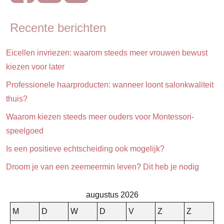
huishouden
Huis &
Recente berichten
interieur
Ontwikkeling
Eicellen invriezen: waarom steeds meer vrouwen bewust
& verzorging
kiezen voor later
Professionele haarproducten: wanneer loont salonkwaliteit
thuis?
Waarom kiezen steeds meer ouders voor Montessori-
speelgoed
Is een positieve echtscheiding ook mogelijk?
Droom je van een zeemeermin leven? Dit heb je nodig
augustus 2026
M
D
W
D
V
Z
Z