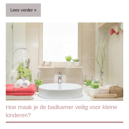
Lees verder
Blog
Gezondheid
Huis &
huishouden
Huis &
interieur
Kinderen
Opvoeding
&
Hoe maak je de badkamer veilig voor kleine
ouderschap
kinderen?