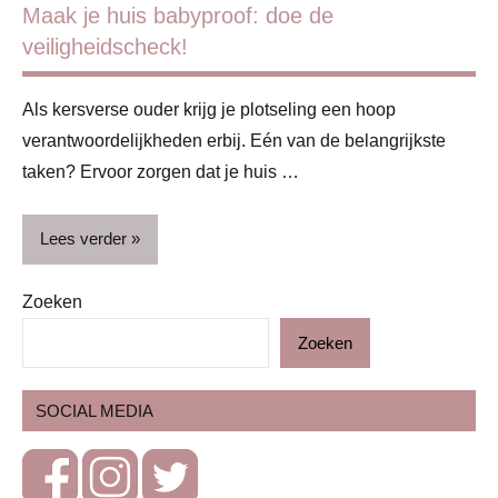
Maak je huis babyproof: doe de
veiligheidscheck!
Als kersverse ouder krijg je plotseling een hoop
verantwoordelijkheden erbij. Eén van de belangrijkste
taken? Ervoor zorgen dat je huis …
Lees verder
Zoeken
AFF
Zoeken
Baby
Blog
SOCIAL MEDIA
Gezin
Huis &