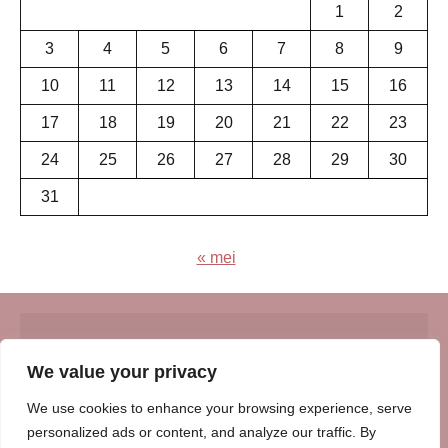
1
2
3
4
5
6
7
8
9
10
11
12
13
14
15
16
17
18
19
20
21
22
23
24
25
26
27
28
29
30
31
« mei
© Insert Internetuitgeverij
We value your privacy
Samenwerking met:
Oudersenzo.nl
-
Kinderliedjes.info
-
We use cookies to enhance your browsing experience, serve
Vrouwenverhalen.nl
-
Zomerperiode.nl
-
Winterperiode.nl
-
personalized ads or content, and analyze our traffic. By