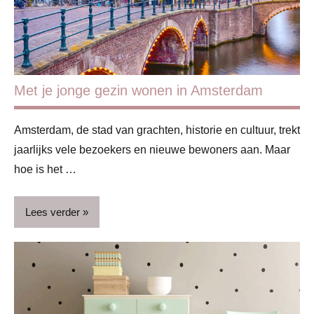
Huis &
interieur
Huishouden
Met je jonge gezin wonen in Amsterdam
Lifestyle
Amsterdam, de stad van grachten, historie en cultuur, trekt
jaarlijks vele bezoekers en nieuwe bewoners aan. Maar
hoe is het …
Lees verder
Blog
Huis &
interieur