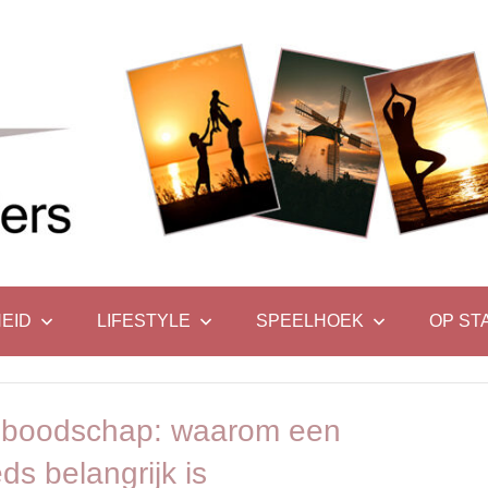
EID
LIFESTYLE
SPEELHOEK
OP ST
e boodschap: waarom een
s belangrijk is