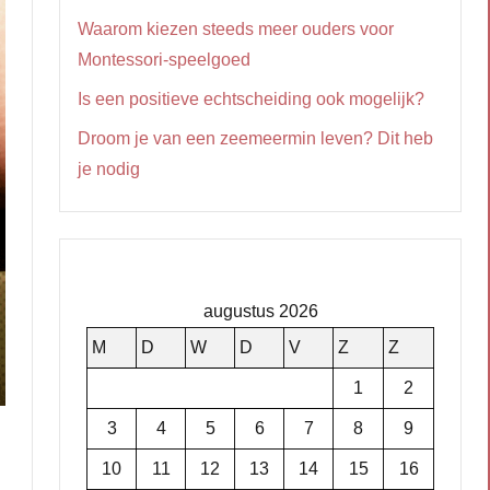
Waarom kiezen steeds meer ouders voor
Montessori-speelgoed
Is een positieve echtscheiding ook mogelijk?
Droom je van een zeemeermin leven? Dit heb
je nodig
augustus 2026
M
D
W
D
V
Z
Z
1
2
3
4
5
6
7
8
9
10
11
12
13
14
15
16