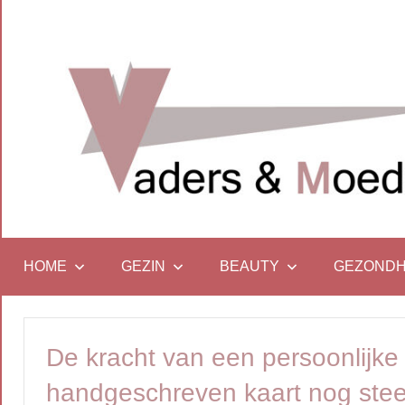
Naar
de
inhoud
springen
…
Vadersenmoeders
omdat
iedereen
HOME
GEZIN
BEAUTY
GEZONDH
wel
eens
wat
De kracht van een persoonlijk
hulp
kan
handgeschreven kaart nog steed
gebruiken