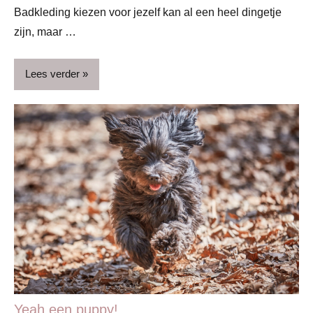
Badkleding kiezen voor jezelf kan al een heel dingetje
zijn, maar …
Lees verder
ADV
Blog
Dreumes
& peuter
Ontwikkeling
& verzorging
Ontwikkeling
& verzorging
Ontwikkeling
Yeah een puppy!