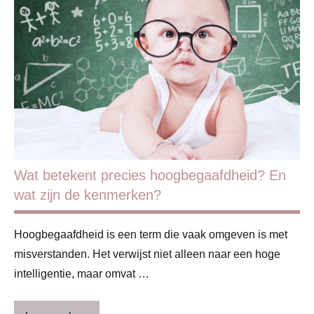
Blog
Gezin
Gezondheid
Kinderen
Opvoeding
&
ouderschap
Wat betekent precies hoogbegaafdheid? En
Ouders
wat zijn de kenmerken?
Sport
Hoogbegaafdheid is een term die vaak omgeven is met
misverstanden. Het verwijst niet alleen naar een hoge
intelligentie, maar omvat …