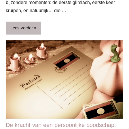
bijzondere momenten: de eerste glimlach, eerste keer
kruipen, en natuurlijk… die …
Lees verder
ADV
Baby
Babyproducten
Blog
Gezin
De kracht van een persoonlijke boodschap: