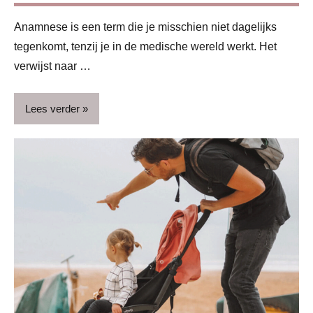
Ontwikkeling
Anamnese is een term die je misschien niet dagelijks
& verzorging
tegenkomt, tenzij je in de medische wereld werkt. Het
verwijst naar …
Lees verder
Begeleiding
&
deskundigen
Blog
Zwangerschap