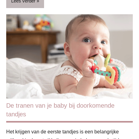
Lees verder
Basisschool
Blog
Gezin
Kinderen
Ontwikkeling
& verzorging
Ontwikkeling
& verzorging
De tranen van je baby bij doorkomende
Puber
tandjes
Schoolkind
Het krijgen van de eerste tandjes is een belangrijke