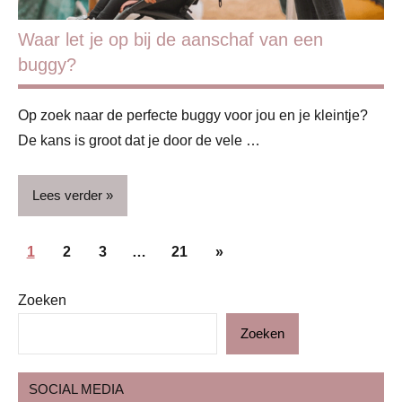
Waar let je op bij de aanschaf van een
buggy?
Op zoek naar de perfecte buggy voor jou en je kleintje?
De kans is groot dat je door de vele …
Lees verder
Berichten
Baby
Volgende
1
2
3
…
21
»
paginering
berichten
Babyproducten
Zoeken
Blog
Zoeken
Gezin
Op
SOCIAL MEDIA