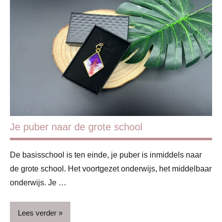
Beauty
Blog
Huis &
huishouden
Huis &
interieur
Huishouden
Je puber naar de grote school
Lifestyle
De basisschool is ten einde, je puber is inmiddels naar
de grote school. Het voortgezet onderwijs, het middelbaar
onderwijs. Je …
Lees verder