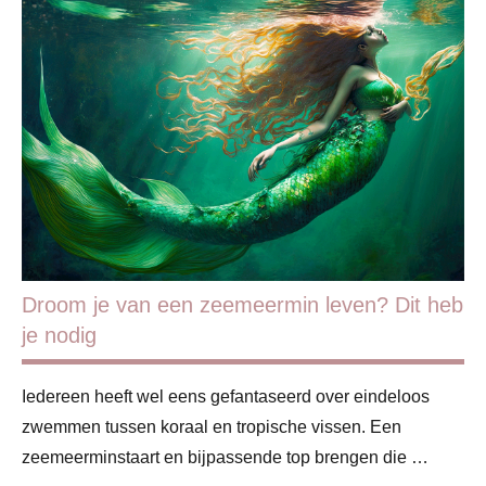
ADV
Blog
Gezin
Ouders
Scheiding
Droom je van een zeemeermin leven? Dit heb
je nodig
Iedereen heeft wel eens gefantaseerd over eindeloos
zwemmen tussen koraal en tropische vissen. Een
zeemeerminstaart en bijpassende top brengen die …