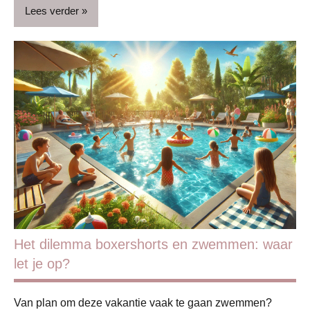
Vaderdag
Lees verder
Verjaardag
ADV
Blog
Ontspanning
Op
stap
Reizen
Sport
Het dilemma boxershorts en zwemmen: waar
let je op?
Van plan om deze vakantie vaak te gaan zwemmen?