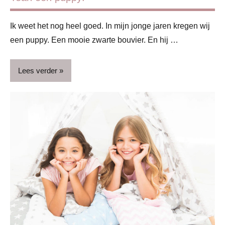
& verzorging
Op
Ik weet het nog heel goed. In mijn jonge jaren kregen wij
stap
een puppy. Een mooie zwarte bouvier. En hij …
Puber
Lees verder
Schoolkind
Uitstapjes
Blog
Vakantie
Huisdieren