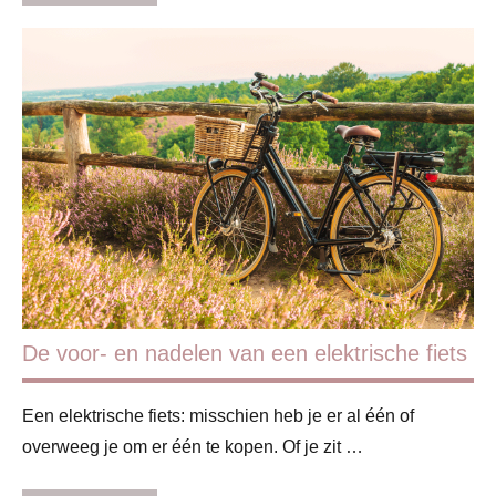
Basisschool
Blog
Feestdagen
Kinderen
Ontwikkeling
& verzorging
Oud
en
Nieuw
De voor- en nadelen van een elektrische fiets
Ouders
Een elektrische fiets: misschien heb je er al één of
Schoolkind
overweeg je om er één te kopen. Of je zit …
Sinterklaas