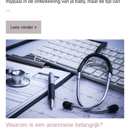
mijlpaal in de ontwikkeling van je baby, maar de tijd van
…
Lees verder
Baby
Blog
Dreumes
& peuter
Gezin
Gezondheid
Mondverzorging
Ontwikkeling
Waarom is een anamnese belangrijk?
& verzorging