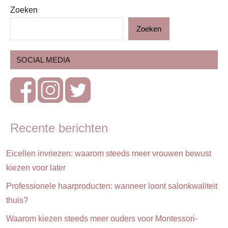
Zoeken
Blog
Zoeken
Gezin
Zwangerschap
SOCIAL MEDIA
Zwangerschapskalender
Recente berichten
Eicellen invriezen: waarom steeds meer vrouwen bewust
kiezen voor later
Professionele haarproducten: wanneer loont salonkwaliteit
thuis?
Waarom kiezen steeds meer ouders voor Montessori-