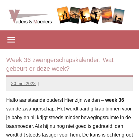
Naar
de
inhoud
Vadersenmoeders
…
springen
omdat
iedereen
wel
eens
Week 36 zwangerschapskalender: Wat
wat
gebeurt er deze week?
hulp
kan
30 mei 2023
Marion
gebruiken
Middendorp
Hallo aanstaande ouders! Hier zijn we dan –
week 36
van de zwangerschap. Het wordt aardig krap binnen voor
je baby en hij krijgt steeds minder bewegingsruimte in de
baarmoeder. Als hij nu nog niet goed is gedraaid, dan
wordt dit steeds lastiger voor hem. De kans is echter groot