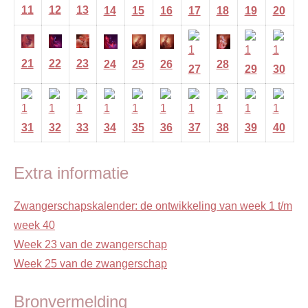
11
12
13
14
15
16
17
18
19
20
21
22
23
24
25
26
28
27
29
30
31
32
33
34
35
36
37
38
39
40
Extra informatie
Zwangerschapskalender: de ontwikkeling van week 1 t/m
week 40
Week 23 van de zwangerschap
Week 25 van de zwangerschap
Bronvermelding