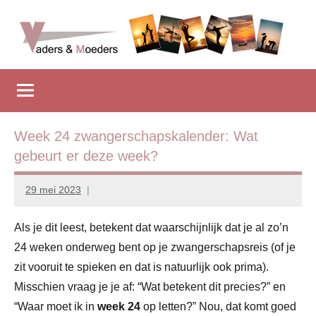
Naar
de
inhoud
Vadersenmoeders
…
springen
omdat
iedereen
wel
eens
Week 24 zwangerschapskalender: Wat
wat
gebeurt er deze week?
hulp
kan
29 mei 2023
Marion
gebruiken
Middendorp
Als je dit leest, betekent dat waarschijnlijk dat je al zo’n
24 weken onderweg bent op je zwangerschapsreis (of je
zit vooruit te spieken en dat is natuurlijk ook prima).
Misschien vraag je je af: “Wat betekent dit precies?” en
“Waar moet ik in
week 24
op letten?” Nou, dat komt goed