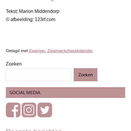
Tekst: Marion Middendorp
© afbeelding: 123rf.com
Getagd met
Zwanger
,
Zwangerschapskalender
Zoeken
Blog
Zoeken
Gezin
Zwangerschap
SOCIAL MEDIA
Zwangerschapskalender