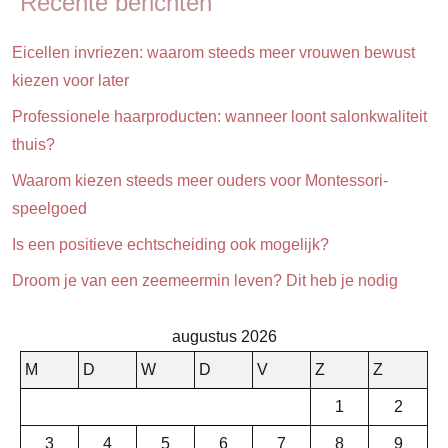
Recente berichten
Eicellen invriezen: waarom steeds meer vrouwen bewust
kiezen voor later
Professionele haarproducten: wanneer loont salonkwaliteit
thuis?
Waarom kiezen steeds meer ouders voor Montessori-
speelgoed
Is een positieve echtscheiding ook mogelijk?
Droom je van een zeemeermin leven? Dit heb je nodig
augustus 2026
M
D
W
D
V
Z
Z
1
2
3
4
5
6
7
8
9