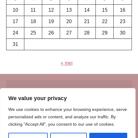
10
11
12
13
14
15
16
17
18
19
20
21
22
23
24
25
26
27
28
29
30
31
« mei
© Insert Internetuitgeverij
We value your privacy
Samenwerking met:
Oudersenzo.nl
-
Kinderliedjes.info
-
We use cookies to enhance your browsing experience, serve
Vrouwenverhalen.nl
-
Zomerperiode.nl
-
Winterperiode.nl
-
personalized ads or content, and analyze our traffic. By
Afscheidenverlies.nl
clicking "Accept All", you consent to our use of cookies.