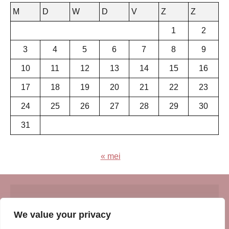
M
D
W
D
V
Z
Z
1
2
3
4
5
6
7
8
9
10
11
12
13
14
15
16
17
18
19
20
21
22
23
24
25
26
27
28
29
30
31
« mei
© Insert Internetuitgeverij
We value your privacy
Samenwerking met:
Oudersenzo.nl
-
Kinderliedjes.info
-