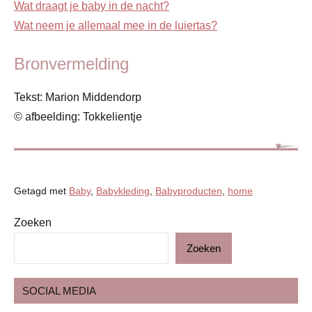
Wat draagt je baby in de nacht?
Wat neem je allemaal mee in de luiertas?
Bronvermelding
Tekst: Marion Middendorp
© afbeelding: Tokkelientje
Getagd met
Baby
,
Babykleding
,
Babyproducten
,
home
Zoeken
ADV
Zoeken
Baby
Babyproducten
SOCIAL MEDIA
Blog