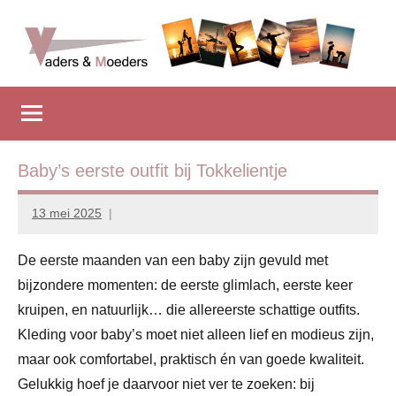
Naar
de
inhoud
Vadersenmoeders
…
springen
omdat
iedereen
wel
eens
Baby’s eerste outfit bij Tokkelientje
wat
hulp
13 mei 2025
vadersenmoeders
kan
gebruiken
De eerste maanden van een baby zijn gevuld met
bijzondere momenten: de eerste glimlach, eerste keer
kruipen, en natuurlijk… die allereerste schattige outfits.
Kleding voor baby’s moet niet alleen lief en modieus zijn,
maar ook comfortabel, praktisch én van goede kwaliteit.
Gelukkig hoef je daarvoor niet ver te zoeken: bij