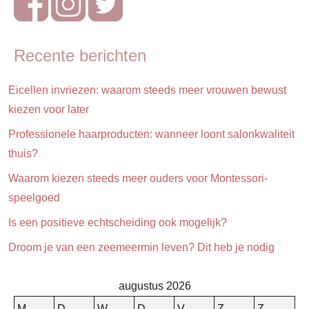
Opa
en
oma
Recente berichten
dag
Eicellen invriezen: waarom steeds meer vrouwen bewust
kiezen voor later
Professionele haarproducten: wanneer loont salonkwaliteit
thuis?
Waarom kiezen steeds meer ouders voor Montessori-
speelgoed
Is een positieve echtscheiding ook mogelijk?
Droom je van een zeemeermin leven? Dit heb je nodig
augustus 2026
M
D
W
D
V
Z
Z