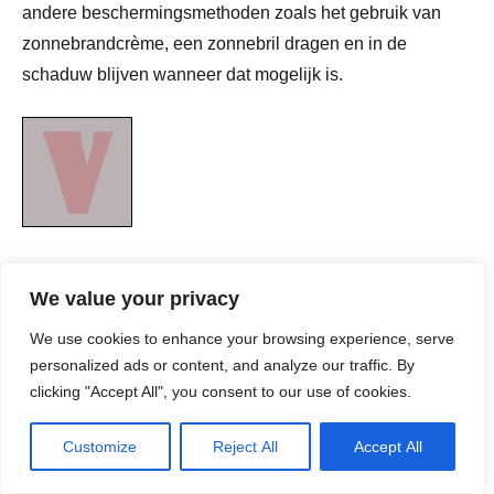
andere beschermingsmethoden zoals het gebruik van
zonnebrandcrème, een zonnebril dragen en in de
schaduw blijven wanneer dat mogelijk is.
Vakantie
We value your privacy
De zomervakantie is een tijd om te ontspannen en te
We use cookies to enhance your browsing experience, serve
genieten, maar het brengt ook bepaalde risico’s met zich
personalized ads or content, and analyze our traffic. By
mee. Of je nu een stedentrip maakt, naar het strand gaat
clicking "Accept All", you consent to our use of cookies.
of een wandelvakantie in de bergen plant, het is
Customize
Reject All
Accept All
belangrijk om je voor te bereiden en bewust te zijn van
mogelijke gevaren.