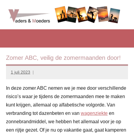
Naar
de
inhoud
Vadersenmoeders
…
springen
omdat
iedereen
wel
eens
Zomer ABC, veilig de zomermaanden door!
wat
hulp
1 juli 2023
Marion
kan
Middendorp
gebruiken
In deze zomer ABC nemen we je mee door verschillende
risico’s waar je tijdens de zomermaanden mee te maken
kunt krijgen, allemaal op alfabetische volgorde. Van
verbranding tot dazenbeten en van
wagenziekte
en
zonnebrandmiddel, we hebben het allemaal voor je op
een rijtje gezet. Of je nu op vakantie gaat, gaat kamperen