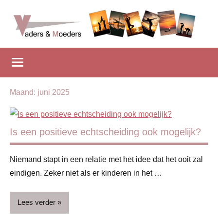
Naar
de
inhoud
Vadersenmoeders
…
springen
omdat
iedereen
wel
eens
Maand:
juni 2025
wat
hulp
kan
Is een positieve echtscheiding ook mogelijk?
gebruiken
Niemand stapt in een relatie met het idee dat het ooit zal
eindigen. Zeker niet als er kinderen in het …
Lees verder