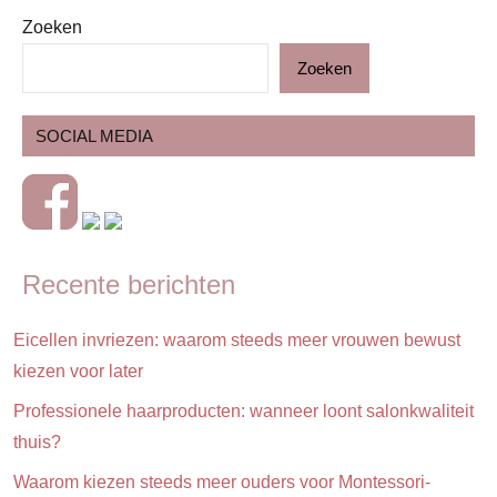
Zoeken
ADV
Zoeken
Blog
Gezin
SOCIAL MEDIA
Ouders
Scheiding
Recente berichten
Eicellen invriezen: waarom steeds meer vrouwen bewust
kiezen voor later
Professionele haarproducten: wanneer loont salonkwaliteit
thuis?
Waarom kiezen steeds meer ouders voor Montessori-