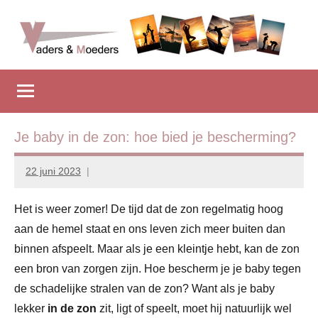
Naar
de
inhoud
Vadersenmoeders
…
springen
omdat
iedereen
wel
eens
Je baby in de zon: hoe bied je bescherming?
wat
hulp
22 juni 2023
Marion
kan
Middendorp
gebruiken
Het is weer zomer! De tijd dat de zon regelmatig hoog
aan de hemel staat en ons leven zich meer buiten dan
binnen afspeelt. Maar als je een kleintje hebt, kan de zon
een bron van zorgen zijn. Hoe bescherm je je baby tegen
de schadelijke stralen van de zon? Want als je baby
lekker
in de zon
zit, ligt of speelt, moet hij natuurlijk wel