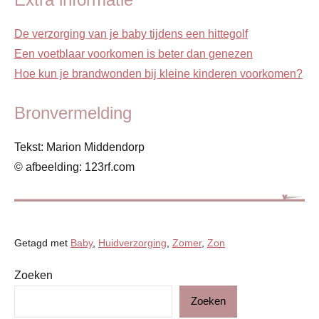
De verzorging van je baby tijdens een hittegolf
Een voetblaar voorkomen is beter dan genezen
Hoe kun je brandwonden bij kleine kinderen voorkomen?
Bronvermelding
Tekst: Marion Middendorp
© afbeelding: 123rf.com
Getagd met
Baby
,
Huidverzorging
,
Zomer
,
Zon
Zoeken
Baby
Zoeken
Blog