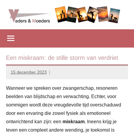
Naar
de
inhoud
Vadersenmoeders
…
springen
omdat
iedereen
wel
eens
Een miskraam: de stille storm van verdriet
wat
hulp
15 december 2023
Marion
kan
Middendorp
gebruiken
Wanneer we spreken over zwangerschap, resoneren
beelden van blijdschap en verwachting. Echter, voor
sommigen wordt deze vreugdevolle tijd overschaduwd
door een ervaring die zowel fysiek als emotioneel
ontwrichtend kan zijn: een
miskraam
. Ineens krijg je
leven een compleet andere wending, je toekomst is