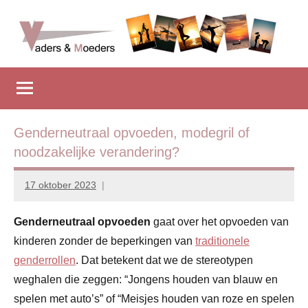
Naar
de
inhoud
Vadersenmoeders
…
springen
omdat
iedereen
wel
eens
Genderneutraal opvoeden, modegril of
wat
noodzakelijke verandering?
hulp
kan
17 oktober 2023
Marion
gebruiken
Middendorp
Genderneutraal opvoeden
gaat over het opvoeden van
kinderen zonder de beperkingen van
traditionele
genderrollen
. Dat betekent dat we de stereotypen
weghalen die zeggen: “Jongens houden van blauw en
spelen met auto’s” of “Meisjes houden van roze en spelen