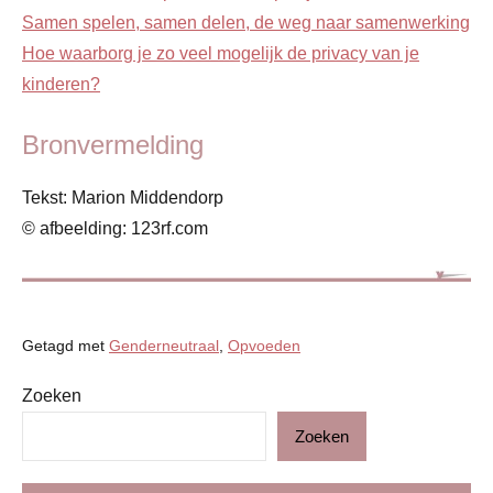
Samen spelen, samen delen, de weg naar samenwerking
Hoe waarborg je zo veel mogelijk de privacy van je
kinderen?
Bronvermelding
Tekst: Marion Middendorp
© afbeelding: 123rf.com
Getagd met
Genderneutraal
,
Opvoeden
Zoeken
Blog
Zoeken
Gezin
Kinderen