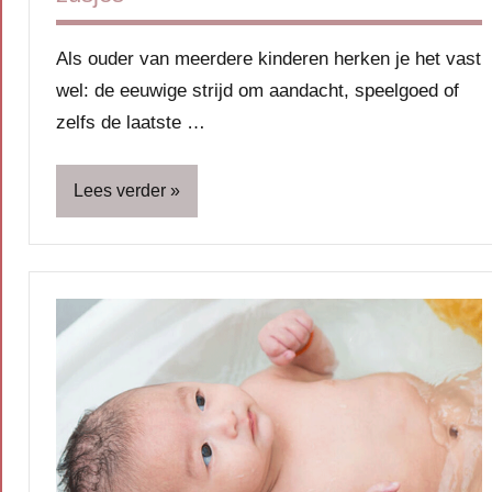
Als ouder van meerdere kinderen herken je het vast
wel: de eeuwige strijd om aandacht, speelgoed of
zelfs de laatste …
Lees verder
Blog
Gezin
Kinderen
Opvoeding
&
ouderschap