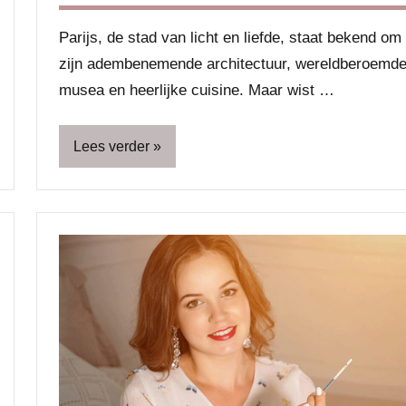
Parijs, de stad van licht en liefde, staat bekend om
zijn adembenemende architectuur, wereldberoemd
musea en heerlijke cuisine. Maar wist …
Lees verder
Blog
Lifestyle
Op
stap
Reizen
Uitstapjes