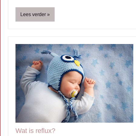
Lees verder
Blog
Handige
info
Zwangerschap
Wat is reflux?