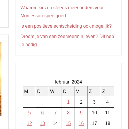
Waarom kiezen steeds meer ouders voor
Montessori-speelgoed
Is een positieve echtscheiding ook mogelijk?
Droom je van een zeemeermin leven? Dit heb
je nodig
februari 2024
M
D
W
D
V
Z
Z
1
2
3
4
5
6
7
8
9
10
11
12
13
14
15
16
17
18