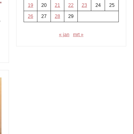
19
20
21
22
23
24
25
26
27
28
29
e
« jan
mrt »