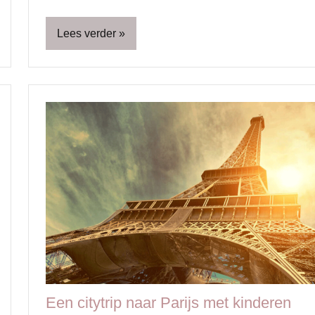
Lees verder
Blog
Ouders
Relatie
&
seks
Een citytrip naar Parijs met kinderen