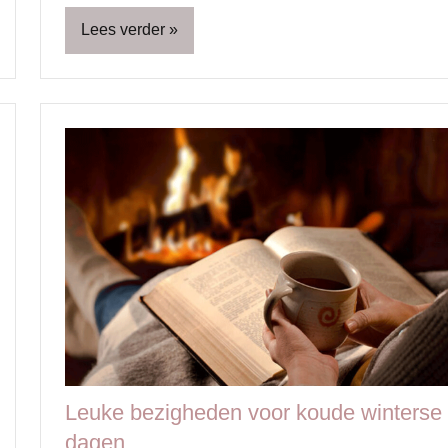
Lees verder
Blog
Zwangerschap
Zwangerschapskwaaltjes
Leuke bezigheden voor koude winterse
dagen