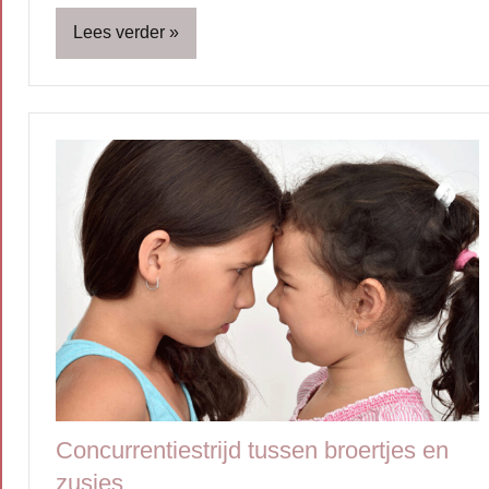
Lees verder
Basisschool
Blog
Feestdagen
Gezin
Kinderen
Schoolkind
Verjaardag
Concurrentiestrijd tussen broertjes en
zusjes