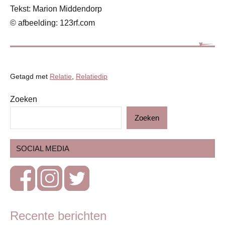
Tekst: Marion Middendorp
© afbeelding: 123rf.com
Getagd met
Relatie
,
Relatiedip
Zoeken
Blog
Zoeken
Ouders
Relatie
SOCIAL MEDIA
& seks
Recente berichten