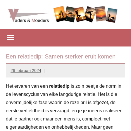
Naar
de
inhoud
Vadersenmoeders
…
springen
omdat
iedereen
wel
eens
Een relatiedip: Samen sterker eruit komen
wat
hulp
26 februari 2024
Marion
kan
Middendorp
gebruiken
Het ervaren van een
relatiedip
is zo’n beetje de norm in
de levenscyclus van elke langdurige relatie. Het is die
onvermijdelijke fase waarin de roze bril is afgezet, de
eerste verliefdheid is vervaagd, en je je ineens realiseert
dat je partner ook maar een mens is, compleet met
eigenaardigheden en onhebbelijkheden. Maar geen