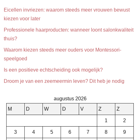
Eicellen invriezen: waarom steeds meer vrouwen bewust
kiezen voor later
Professionele haarproducten: wanneer loont salonkwaliteit
thuis?
Waarom kiezen steeds meer ouders voor Montessori-
speelgoed
Is een positieve echtscheiding ook mogelijk?
Droom je van een zeemeermin leven? Dit heb je nodig
augustus 2026
M
D
W
D
V
Z
Z
1
2
3
4
5
6
7
8
9