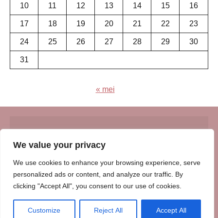
10
11
12
13
14
15
16
17
18
19
20
21
22
23
24
25
26
27
28
29
30
31
« mei
© Insert Internetuitgeverij
We value your privacy
Samenwerking met:
Oudersenzo.nl
-
Kinderliedjes.info
-
We use cookies to enhance your browsing experience, serve
Vrouwenverhalen.nl
-
Zomerperiode.nl
-
Winterperiode.nl
-
personalized ads or content, and analyze our traffic. By
Afscheidenverlies.nl
clicking "Accept All", you consent to our use of cookies.
Customize
Reject All
Accept All