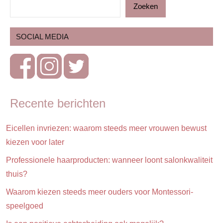
Zoeken
Lifestyle
Op
SOCIAL MEDIA
stap
Reizen
Uitstapjes
Vakantie
Recente berichten
Eicellen invriezen: waarom steeds meer vrouwen bewust
kiezen voor later
Professionele haarproducten: wanneer loont salonkwaliteit
thuis?
Waarom kiezen steeds meer ouders voor Montessori-
speelgoed