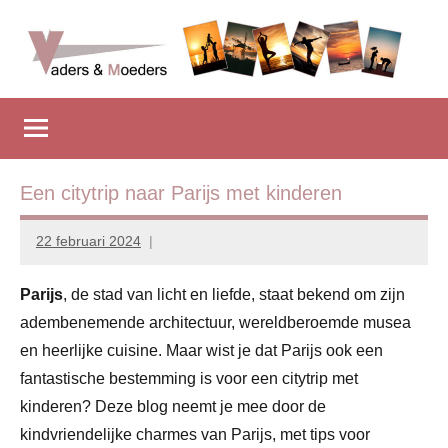
Naar
de
inhoud
Vadersenmoeders
…
springen
omdat
iedereen
wel
eens
Een citytrip naar Parijs met kinderen
wat
hulp
22 februari 2024
Marion
kan
Middendorp
gebruiken
Parijs
, de stad van licht en liefde, staat bekend om zijn
adembenemende architectuur, wereldberoemde musea
en heerlijke cuisine. Maar wist je dat Parijs ook een
fantastische bestemming is voor een citytrip met
kinderen? Deze blog neemt je mee door de
kindvriendelijke charmes van Parijs, met tips voor