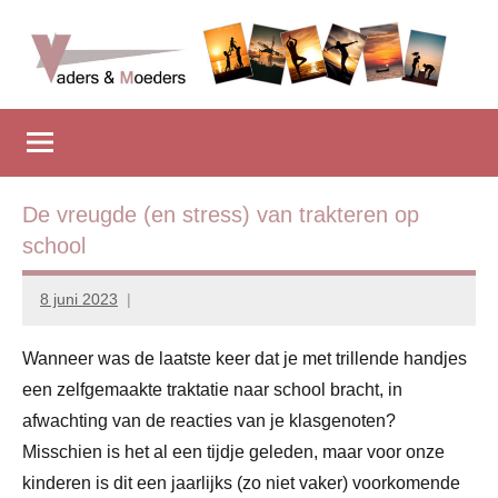
Naar
de
inhoud
Vadersenmoeders
…
springen
omdat
iedereen
wel
eens
De vreugde (en stress) van trakteren op
wat
school
hulp
kan
8 juni 2023
Marion
gebruiken
Middendorp
Wanneer was de laatste keer dat je met trillende handjes
een zelfgemaakte traktatie naar school bracht, in
afwachting van de reacties van je klasgenoten?
Misschien is het al een tijdje geleden, maar voor onze
kinderen is dit een jaarlijks (zo niet vaker) voorkomende