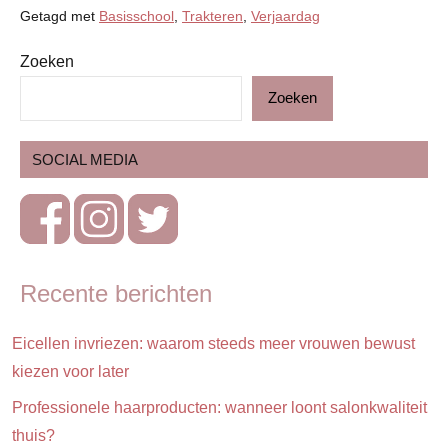
Getagd met
Basisschool
,
Trakteren
,
Verjaardag
Zoeken
Basisschool
Zoeken
Blog
Feestdagen
SOCIAL MEDIA
Gezin
Schoolkind
Verjaardag
Recente berichten
Eicellen invriezen: waarom steeds meer vrouwen bewust
kiezen voor later
Professionele haarproducten: wanneer loont salonkwaliteit
thuis?