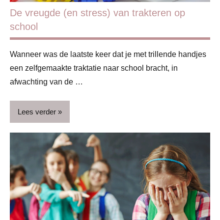
De vreugde (en stress) van trakteren op
school
Wanneer was de laatste keer dat je met trillende handjes
een zelfgemaakte traktatie naar school bracht, in
afwachting van de …
Lees verder
Basisschool
Blog
Feestdagen
Gezin
Schoolkind