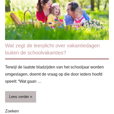
Kinderen
Ontwikkeling
& verzorging
Schoolkind
Wat zegt de leerplicht over vakantiedagen
buiten de schoolvakanties?
Terwijl de laatste bladzijden van het schooljaar worden
omgeslagen, doemt de vraag op die door ieders hoofd
speelt: “Wat gaan …
Lees verder
Zoeken
Basisschool