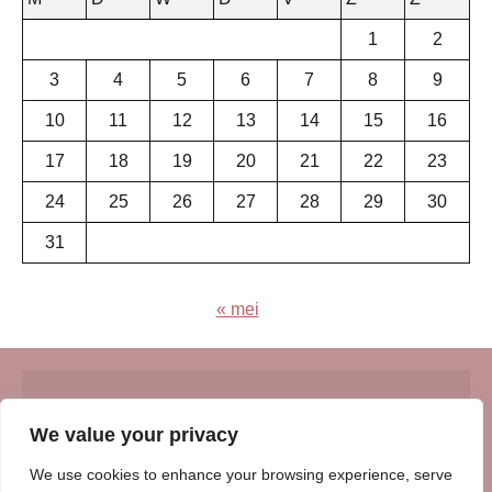
1
2
3
4
5
6
7
8
9
10
11
12
13
14
15
16
17
18
19
20
21
22
23
24
25
26
27
28
29
30
31
« mei
© Insert Internetuitgeverij
We value your privacy
Samenwerking met:
Oudersenzo.nl
-
Kinderliedjes.info
-
We use cookies to enhance your browsing experience, serve
Vrouwenverhalen.nl
-
Zomerperiode.nl
-
Winterperiode.nl
-