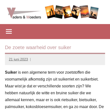
Naar
de
inhoud
Vadersenmoeders
…
springen
omdat
iedereen
wel
eens
De zoete waarheid over suiker
wat
hulp
21 juni 2023
Marion
kan
Middendorp
gebruiken
Suiker
is een algemene term voor zoetstoffen die
voornamelijk afkomstig zijn uit suikerriet en suikerbiet.
Maar wist je dat er verschillende soorten zijn? We
hebben natuurlijk de witte en bruine suiker die we
allemaal kennen, maar er is ook rietsuiker, bietsuiker,
palmsuiker, kokosbloesemsuiker, en ga zo maar door. De