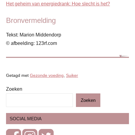
Het geheim van energiedrank: Hoe slecht is het?
Bronvermelding
Tekst: Marion Middendorp
© afbeelding: 123rf.com
Getagd met
Gezonde voeding
,
Suiker
Zoeken
Blog
Zoeken
Gezonde
voeding
SOCIAL MEDIA
Gezondheid