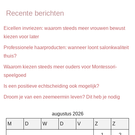
& verzorging
Recente berichten
Opvoeding
&
Eicellen invriezen: waarom steeds meer vrouwen bewust
ouderschap
kiezen voor later
Professionele haarproducten: wanneer loont salonkwaliteit
thuis?
Waarom kiezen steeds meer ouders voor Montessori-
speelgoed
Is een positieve echtscheiding ook mogelijk?
Droom je van een zeemeermin leven? Dit heb je nodig
augustus 2026
M
D
W
D
V
Z
Z
1
2