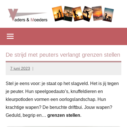
Naar
de
inhoud
Vadersenmoeders
…
springen
omdat
iedereen
wel
eens
De strijd met peuters verlangt grenzen stellen
wat
hulp
7 juni 2023
Marion
kan
Middendorp
gebruiken
Stel je eens voor: je staat op het slagveld. Het is jij tegen
je peuter. Hun speelgoedauto’s, knuffeldieren en
kleurpotloden vormen een oorlogslandschap. Hun
krachtige wapen? De beruchte driftbui. Jouw wapen?
Geduld, begrip en…
grenzen stellen
.