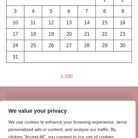
3
4
5
6
7
8
9
10
11
12
13
14
15
16
17
18
19
20
21
22
23
24
25
26
27
28
29
30
31
« mei
© Insert Internetuitgeverij
We value your privacy
Samenwerking met:
Oudersenzo.nl
-
Kinderliedjes.info
-
We use cookies to enhance your browsing experience, serve
Vrouwenverhalen.nl
-
Zomerperiode.nl
-
Winterperiode.nl
-
personalized ads or content, and analyze our traffic. By
Afscheidenverlies.nl
clicking "Accept All", you consent to our use of cookies.