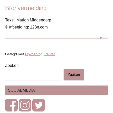
Bronvermelding
Tekst: Marion Middendorp
© afbeelding: 123rf.com
Getagd met
Opvoeding
,
Peuter
Zoeken
Blog
Zoeken
Dreumes
& peuter
SOCIAL MEDIA
Gezin
Kinderen
Ontwikkeling