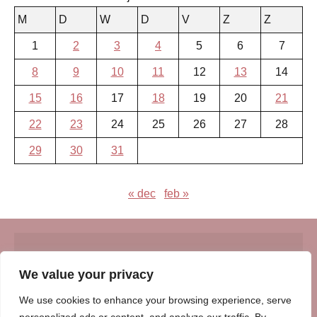
M
D
W
D
V
Z
Z
1
2
3
4
5
6
7
8
9
10
11
12
13
14
15
16
17
18
19
20
21
22
23
24
25
26
27
28
29
30
31
« dec
feb »
© Insert Internetuitgeverij
We value your privacy
Samenwerking met:
Oudersenzo.nl
-
Kinderliedjes.info
-
We use cookies to enhance your browsing experience, serve
Vrouwenverhalen.nl
-
Zomerperiode.nl
-
Winterperiode.nl
-