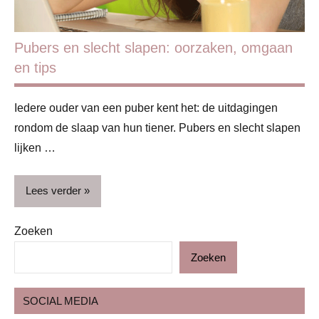
Pubers en slecht slapen: oorzaken, omgaan
en tips
Iedere ouder van een puber kent het: de uitdagingen
rondom de slaap van hun tiener. Pubers en slecht slapen
lijken …
Lees verder
Zoeken
Blog
Zoeken
Gezondheid
Puber
SOCIAL MEDIA
Slapen