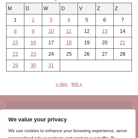
M
D
W
D
V
Z
Z
1
2
3
4
5
6
7
8
9
10
11
12
13
14
15
16
17
18
19
20
21
22
23
24
25
26
27
28
29
30
31
« dec
feb »
© Insert Internetuitgeverij
We value your privacy
Samenwerking met:
Oudersenzo.nl
-
Kinderliedjes.info
-
We use cookies to enhance your browsing experience, serve
Vrouwenverhalen.nl
-
Zomerperiode.nl
-
Winterperiode.nl
-