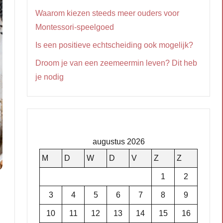
Waarom kiezen steeds meer ouders voor
Montessori-speelgoed
Is een positieve echtscheiding ook mogelijk?
Droom je van een zeemeermin leven? Dit heb
je nodig
augustus 2026
M
D
W
D
V
Z
Z
1
2
3
4
5
6
7
8
9
10
11
12
13
14
15
16