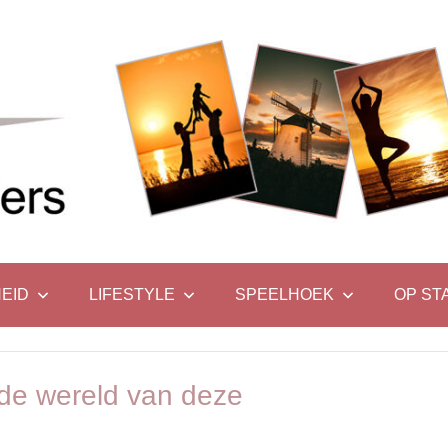
EID
LIFESTYLE
SPEELHOEK
OP ST
 de wereld van deze