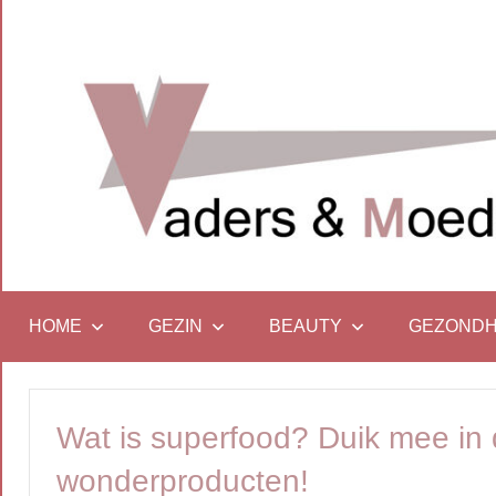
Naar
de
inhoud
springen
…
Vadersenmoeders
omdat
iedereen
HOME
GEZIN
BEAUTY
GEZONDH
wel
eens
wat
Wat is superfood? Duik mee in
hulp
kan
wonderproducten!
gebruiken