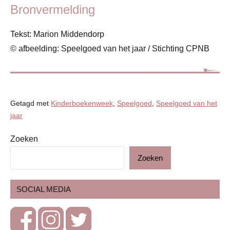
Bronvermelding
Tekst: Marion Middendorp
© afbeelding: Speelgoed van het jaar / Stichting CPNB
Getagd met
Kinderboekenweek
,
Speelgoed
,
Speelgoed van het
jaar
Zoeken
Blog
Zoeken
Nieuwtjes
Speelhoek
SOCIAL MEDIA