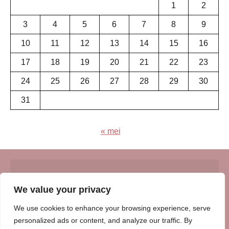
1
2
3
4
5
6
7
8
9
10
11
12
13
14
15
16
17
18
19
20
21
22
23
24
25
26
27
28
29
30
31
« mei
© Insert Internetuitgeverij
We value your privacy
Samenwerking met:
Oudersenzo.nl
-
Kinderliedjes.info
-
We use cookies to enhance your browsing experience, serve
Vrouwenverhalen.nl
-
Zomerperiode.nl
-
Winterperiode.nl
-
personalized ads or content, and analyze our traffic. By