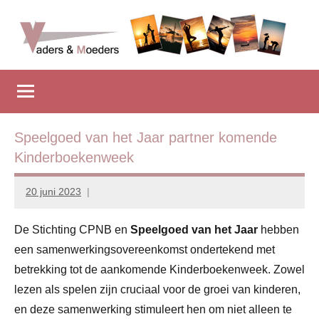
Naar
de
inhoud
Vadersenmoeders
…
springen
omdat
iedereen
wel
eens
Speelgoed van het Jaar partner komende
wat
Kinderboekenweek
hulp
kan
20 juni 2023
Marion
gebruiken
Middendorp
De Stichting CPNB en
Speelgoed van het Jaar
hebben
een samenwerkingsovereenkomst ondertekend met
betrekking tot de aankomende Kinderboekenweek. Zowel
lezen als spelen zijn cruciaal voor de groei van kinderen,
en deze samenwerking stimuleert hen om niet alleen te