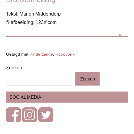
Tekst: Marion Middendorp
© afbeelding: 123rf.com
Getagd met
Kinderziekte
,
Roodvonk
Zoeken
Blog
Zoeken
Gezondheid
Kinderen
SOCIAL MEDIA
Kinderziektes
Ziekte
&
kwalen