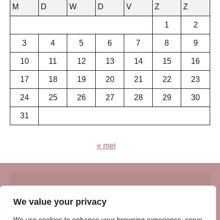
M
D
W
D
V
Z
Z
1
2
3
4
5
6
7
8
9
10
11
12
13
14
15
16
17
18
19
20
21
22
23
24
25
26
27
28
29
30
31
« mei
© Insert Internetuitgeverij
We value your privacy
Samenwerking met:
Oudersenzo.nl
-
Kinderliedjes.info
-
We use cookies to enhance your browsing experience, serve