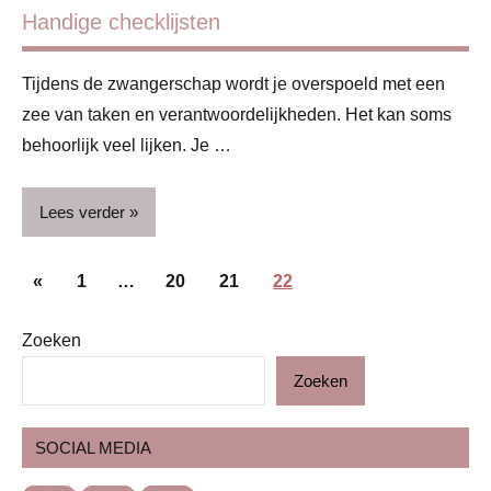
Handige checklijsten
Tijdens de zwangerschap wordt je overspoeld met een
zee van taken en verantwoordelijkheden. Het kan soms
behoorlijk veel lijken. Je …
Lees verder
Berichten
Handig
Vorige
«
1
…
20
21
22
paginering
berichten
Zoeken
Zoeken
SOCIAL MEDIA