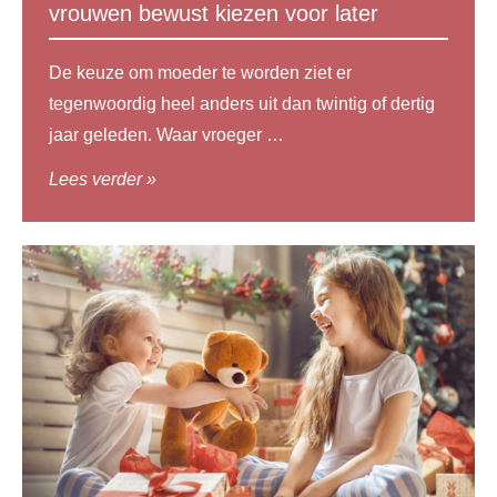
vrouwen bewust kiezen voor later
De keuze om moeder te worden ziet er
tegenwoordig heel anders uit dan twintig of dertig
jaar geleden. Waar vroeger …
Lees verder