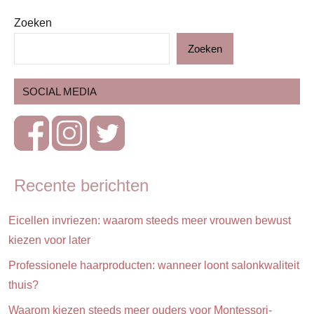
Zoeken
ADV
Zoeken
Op
stap
SOCIAL MEDIA
Reizen
Recente berichten
Eicellen invriezen: waarom steeds meer vrouwen bewust
kiezen voor later
Professionele haarproducten: wanneer loont salonkwaliteit
thuis?
Waarom kiezen steeds meer ouders voor Montessori-