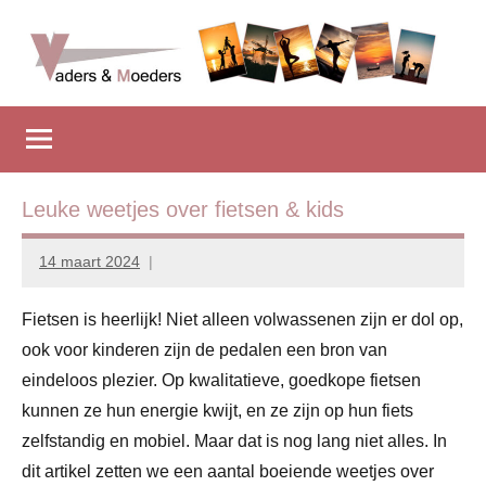
Naar
de
inhoud
Vadersenmoeders
…
springen
omdat
iedereen
wel
eens
Leuke weetjes over fietsen & kids
wat
hulp
14 maart 2024
Marion
kan
Middendorp
gebruiken
Fietsen is heerlijk! Niet alleen volwassenen zijn er dol op,
ook voor kinderen zijn de pedalen een bron van
eindeloos plezier. Op kwalitatieve, goedkope fietsen
kunnen ze hun energie kwijt, en ze zijn op hun fiets
zelfstandig en mobiel. Maar dat is nog lang niet alles. In
dit artikel zetten we een aantal boeiende weetjes over