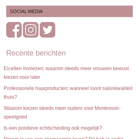
Dreumes
SOCIAL MEDIA
& peuter
Ontwikkeling
& verzorging
Ontwikkeling
Recente berichten
& verzorging
Veiligheid
Eicellen invriezen: waarom steeds meer vrouwen bewust
kiezen voor later
Professionele haarproducten: wanneer loont salonkwaliteit
thuis?
Waarom kiezen steeds meer ouders voor Montessori-
speelgoed
Is een positieve echtscheiding ook mogelijk?