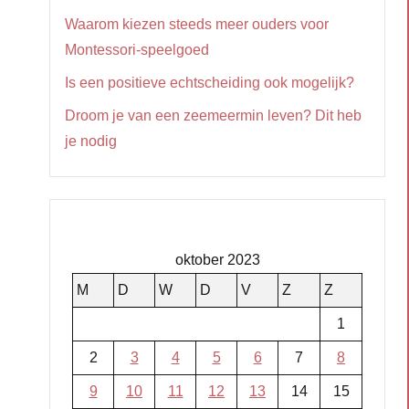
Waarom kiezen steeds meer ouders voor
Montessori-speelgoed
Is een positieve echtscheiding ook mogelijk?
Droom je van een zeemeermin leven? Dit heb
je nodig
oktober 2023
M
D
W
D
V
Z
Z
1
2
3
4
5
6
7
8
9
10
11
12
13
14
15