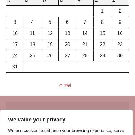
1
2
3
4
5
6
7
8
9
10
11
12
13
14
15
16
17
18
19
20
21
22
23
24
25
26
27
28
29
30
31
« mei
© Insert Internetuitgeverij
We value your privacy
Samenwerking met:
Oudersenzo.nl
-
Kinderliedjes.info
-
We use cookies to enhance your browsing experience, serve