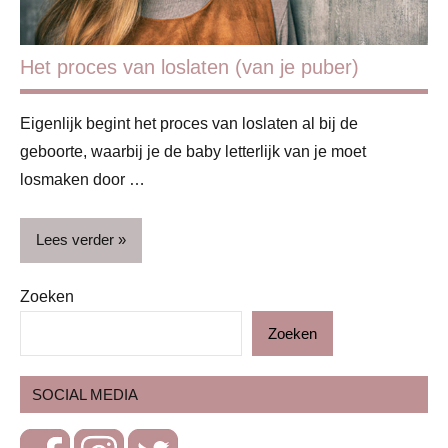
Het proces van loslaten (van je puber)
Eigenlijk begint het proces van loslaten al bij de
geboorte, waarbij je de baby letterlijk van je moet
losmaken door …
Lees verder
Zoeken
Blog
Zoeken
Kinderen
Ontwikkeling
SOCIAL MEDIA
& verzorging
Ontwikkeling