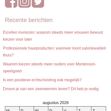
& verzorging
Ouders
Recente berichten
Puber
Schoolkind
Eicellen invriezen: waarom steeds meer vrouwen bewust
kiezen voor later
Professionele haarproducten: wanneer loont salonkwaliteit
thuis?
Waarom kiezen steeds meer ouders voor Montessori-
speelgoed
Is een positieve echtscheiding ook mogelijk?
Droom je van een zeemeermin leven? Dit heb je nodig
augustus 2026
M
D
W
D
V
Z
Z