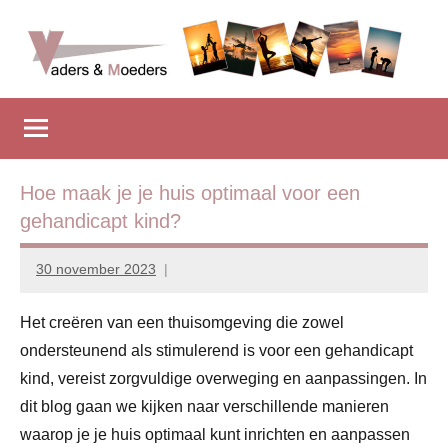
Naar
de
inhoud
Vadersenmoeders
…
springen
omdat
iedereen
wel
eens
Hoe maak je je huis optimaal voor een
wat
gehandicapt kind?
hulp
kan
30 november 2023
Marion
gebruiken
Middendorp
Het creëren van een thuisomgeving die zowel
ondersteunend als stimulerend is voor een gehandicapt
kind, vereist zorgvuldige overweging en aanpassingen. In
dit blog gaan we kijken naar verschillende manieren
waarop je je huis optimaal kunt inrichten en aanpassen