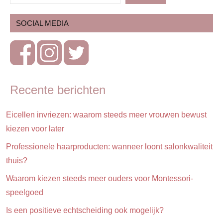
Huis &
SOCIAL MEDIA
huishouden
Huis &
interieur
Kinderen
Recente berichten
Opvoeding
&
Eicellen invriezen: waarom steeds meer vrouwen bewust
ouderschap
kiezen voor later
Professionele haarproducten: wanneer loont salonkwaliteit
thuis?
Waarom kiezen steeds meer ouders voor Montessori-
speelgoed
Is een positieve echtscheiding ook mogelijk?