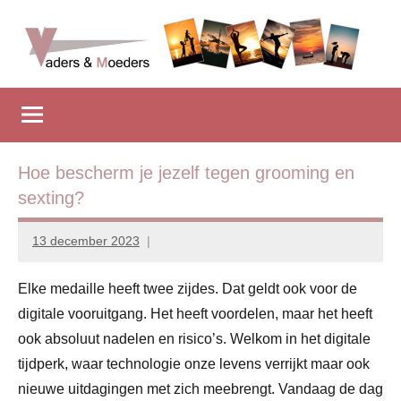
Naar
de
inhoud
Vadersenmoeders
…
springen
omdat
iedereen
wel
eens
Hoe bescherm je jezelf tegen grooming en
wat
sexting?
hulp
kan
13 december 2023
Marion
gebruiken
Middendorp
Elke medaille heeft twee zijdes. Dat geldt ook voor de
digitale vooruitgang. Het heeft voordelen, maar het heeft
ook absoluut nadelen en risico’s. Welkom in het digitale
tijdperk, waar technologie onze levens verrijkt maar ook
nieuwe uitdagingen met zich meebrengt. Vandaag de dag