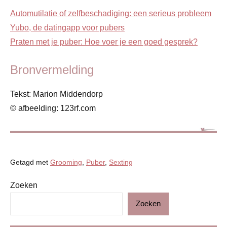
Automutilatie of zelfbeschadiging: een serieus probleem
Yubo, de datingapp voor pubers
Praten met je puber: Hoe voer je een goed gesprek?
Bronvermelding
Tekst: Marion Middendorp
© afbeelding: 123rf.com
Getagd met
Grooming
,
Puber
,
Sexting
Zoeken
Gezin
Zoeken
Ontwikkeling
& verzorging