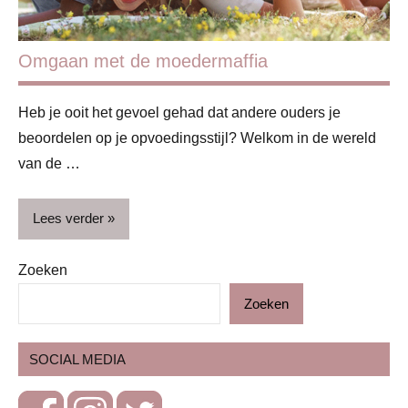
Omgaan met de moedermaffia
Heb je ooit het gevoel gehad dat andere ouders je
beoordelen op je opvoedingsstijl? Welkom in de wereld
van de …
Lees verder
Zoeken
Blog
Zoeken
Gezin
Kinderen
SOCIAL MEDIA
Opvoeding
&