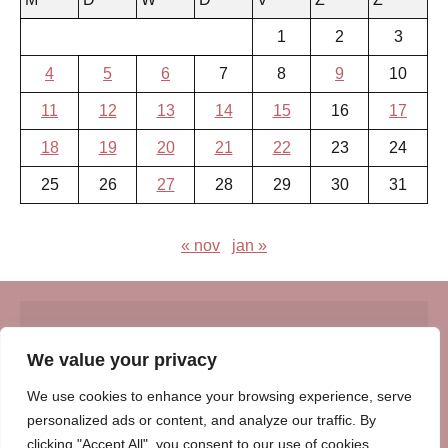
1
2
3
4
5
6
7
8
9
10
11
12
13
14
15
16
17
18
19
20
21
22
23
24
25
26
27
28
29
30
31
« nov
jan »
© Insert Internetuitgeverij
We value your privacy
Samenwerking met:
Oudersenzo.nl
-
Kinderliedjes.info
-
We use cookies to enhance your browsing experience, serve
Vrouwenverhalen.nl
-
Zomerperiode.nl
-
Winterperiode.nl
-
personalized ads or content, and analyze our traffic. By
Afscheidenverlies.nl
clicking "Accept All", you consent to our use of cookies.