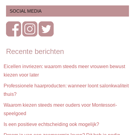
Dreumes
SOCIAL MEDIA
& peuter
Gezin
Kinderen
Ontwikkeling
Recente berichten
& verzorging
Schoolkind
Eicellen invriezen: waarom steeds meer vrouwen bewust
kiezen voor later
Professionele haarproducten: wanneer loont salonkwaliteit
thuis?
Waarom kiezen steeds meer ouders voor Montessori-
speelgoed
Is een positieve echtscheiding ook mogelijk?