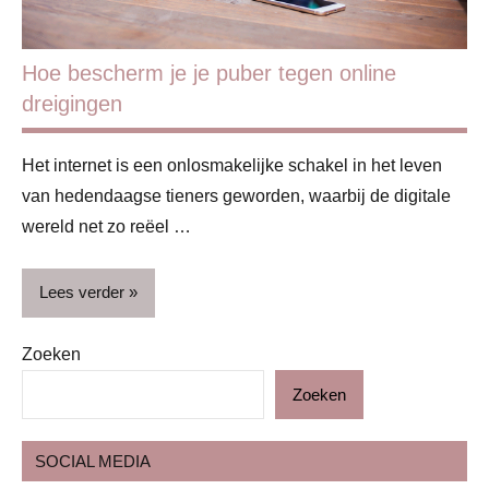
Hoe bescherm je je puber tegen online
dreigingen
Het internet is een onlosmakelijke schakel in het leven
van hedendaagse tieners geworden, waarbij de digitale
wereld net zo reëel …
Lees verder
Zoeken
Blog
Zoeken
Gezin
Kinderen
SOCIAL MEDIA
Puber