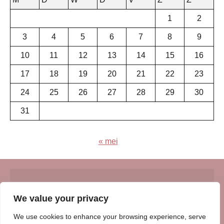
1
2
3
4
5
6
7
8
9
10
11
12
13
14
15
16
17
18
19
20
21
22
23
24
25
26
27
28
29
30
31
« mei
© Insert Internetuitgeverij
We value your privacy
Samenwerking met:
Oudersenzo.nl
-
Kinderliedjes.info
-
We use cookies to enhance your browsing experience, serve