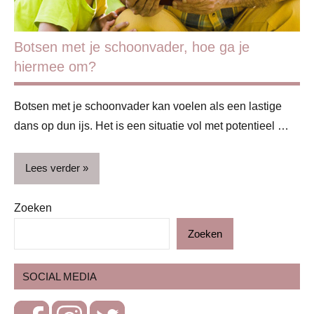
Botsen met je schoonvader, hoe ga je
hiermee om?
Botsen met je schoonvader kan voelen als een lastige
dans op dun ijs. Het is een situatie vol met potentieel …
Lees verder
Zoeken
Gezin
Zoeken
Grootouders
Vader
SOCIAL MEDIA