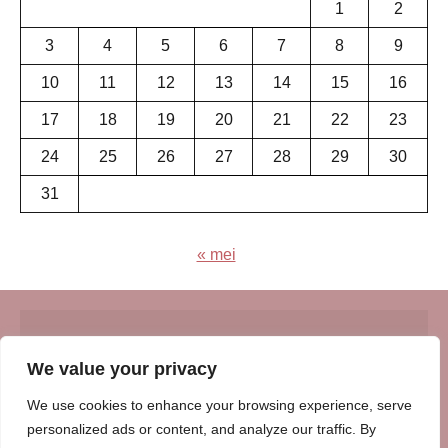
1
2
3
4
5
6
7
8
9
10
11
12
13
14
15
16
17
18
19
20
21
22
23
24
25
26
27
28
29
30
31
« mei
© Insert Internetuitgeverij
We value your privacy
Samenwerking met:
Oudersenzo.nl
-
Kinderliedjes.info
-
We use cookies to enhance your browsing experience, serve
Vrouwenverhalen.nl
-
Zomerperiode.nl
-
Winterperiode.nl
-
personalized ads or content, and analyze our traffic. By