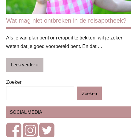
Wat mag niet ontbreken in de reisapotheek?
Als je van plan bent om eropuit te trekken, wil je zeker
weten dat je goed voorbereid bent. En dat …
Lees verder
Zoeken
Blog
Zoeken
EHBO
Gezondheid
SOCIAL MEDIA
Op
stap