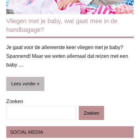
Vliegen met je baby, wat gaat mee in de
handbagage?
Je gaat voor de allereerste keer vliegen met je baby?
Spannend! Maar we weten allemaal dat reizen met een
baby …
Lees verder
Zoeken
Baby
Zoeken
Blog
Gezin
SOCIAL MEDIA
Reizen