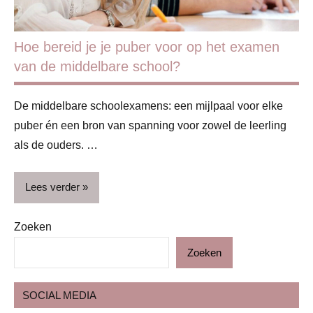
Hoe bereid je je puber voor op het examen
van de middelbare school?
De middelbare schoolexamens: een mijlpaal voor elke
puber én een bron van spanning voor zowel de leerling
als de ouders. …
Lees verder
Zoeken
Blog
Zoeken
Puber
Studie
SOCIAL MEDIA
&