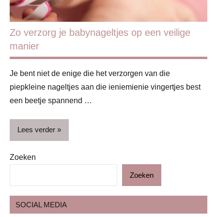
Zo verzorg je babynageltjes op een veilige
manier
Je bent niet de enige die het verzorgen van die
piepkleine nageltjes aan die ieniemienie vingertjes best
een beetje spannend …
Lees verder
Zoeken
Baby
Zoeken
Blog
Gezin
SOCIAL MEDIA
Ontwikkeling