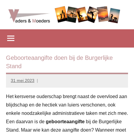
Naar
de
inhoud
Vadersenmoeders
…
springen
omdat
iedereen
wel
eens
Geboorteaangifte doen bij de Burgerlijke
wat
Stand
hulp
kan
31 mei 2023
Marion
gebruiken
Middendorp
Het kersverse ouderschap brengt naast de overvloed aan
blijdschap en de hectiek van luiers verschonen, ook
enkele noodzakelijke administratieve taken met zich mee.
Een daarvan is de
geboorteaangifte
bij de Burgerlijke
Stand. Maar wie kan deze aangifte doen? Wanneer moet