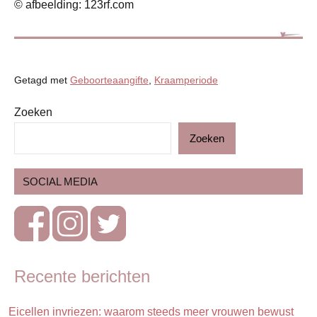
© afbeelding: 123rf.com
Getagd met
Geboorteaangifte
,
Kraamperiode
Zoeken
Baby
Zoeken
Blog
Kraamperiode
SOCIAL MEDIA
Recente berichten
Eicellen invriezen: waarom steeds meer vrouwen bewust