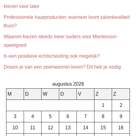
kiezen voor later
Professionele haarproducten: wanneer loont salonkwaliteit
thuis?
Waarom kiezen steeds meer ouders voor Montessori-
speelgoed
Is een positieve echtscheiding ook mogelijk?
Droom je van een zeemeermin leven? Dit heb je nodig
augustus 2026
M
D
W
D
V
Z
Z
1
2
3
4
5
6
7
8
9
10
11
12
13
14
15
16