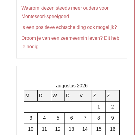
Waarom kiezen steeds meer ouders voor
Montessori-speelgoed
Is een positieve echtscheiding ook mogelijk?
Droom je van een zeemeermin leven? Dit heb
je nodig
augustus 2026
M
D
W
D
V
Z
Z
1
2
3
4
5
6
7
8
9
10
11
12
13
14
15
16