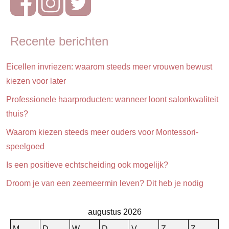
Op
stap
Reizen
Recente berichten
Sport
Eicellen invriezen: waarom steeds meer vrouwen bewust
kiezen voor later
Professionele haarproducten: wanneer loont salonkwaliteit
thuis?
Waarom kiezen steeds meer ouders voor Montessori-
speelgoed
Is een positieve echtscheiding ook mogelijk?
Droom je van een zeemeermin leven? Dit heb je nodig
augustus 2026
M
D
W
D
V
Z
Z