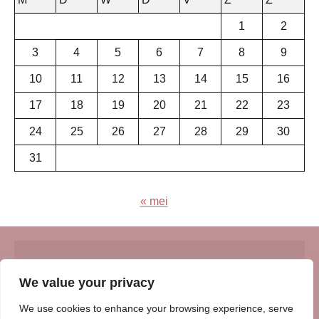
1
2
3
4
5
6
7
8
9
10
11
12
13
14
15
16
17
18
19
20
21
22
23
24
25
26
27
28
29
30
31
« mei
© Insert Internetuitgeverij
We value your privacy
Samenwerking met:
Oudersenzo.nl
-
Kinderliedjes.info
-
We use cookies to enhance your browsing experience, serve