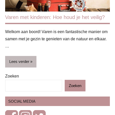
Varen met kinderen: Hoe houd je het veilig?
Welkom aan boord! Varen is een fantastische manier om
samen met je gezin te genieten van de natuur en elkaar.
…
Lees verder
Zoeken
Blog
Zoeken
Gezondheid
Lifestyle
SOCIAL MEDIA
Ontspanning