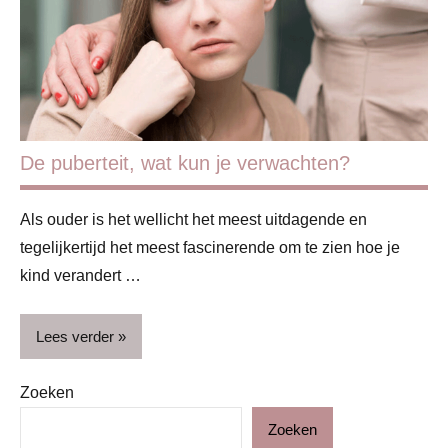
Puber
De puberteit, wat kun je verwachten?
Als ouder is het wellicht het meest uitdagende en
tegelijkertijd het meest fascinerende om te zien hoe je
kind verandert …
Lees verder
Zoeken
Blog
Zoeken
Gezin