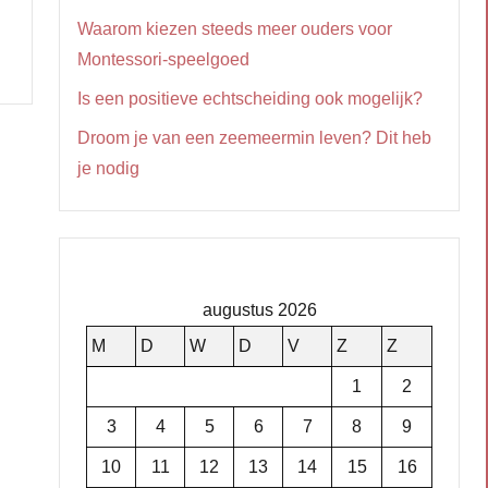
Waarom kiezen steeds meer ouders voor
Montessori-speelgoed
Is een positieve echtscheiding ook mogelijk?
Droom je van een zeemeermin leven? Dit heb
je nodig
augustus 2026
M
D
W
D
V
Z
Z
1
2
3
4
5
6
7
8
9
10
11
12
13
14
15
16