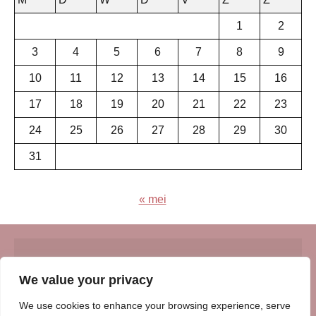
1
2
3
4
5
6
7
8
9
10
11
12
13
14
15
16
17
18
19
20
21
22
23
24
25
26
27
28
29
30
31
« mei
© Insert Internetuitgeverij
We value your privacy
Samenwerking met:
Oudersenzo.nl
-
Kinderliedjes.info
-
We use cookies to enhance your browsing experience, serve