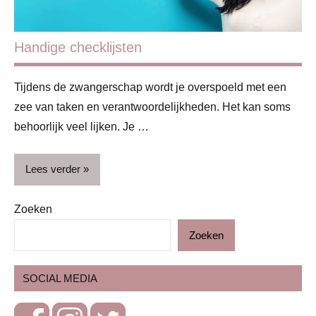
Handige checklijsten
Tijdens de zwangerschap wordt je overspoeld met een
zee van taken en verantwoordelijkheden. Het kan soms
behoorlijk veel lijken. Je …
Lees verder
Zoeken
Handig
Zoeken
SOCIAL MEDIA