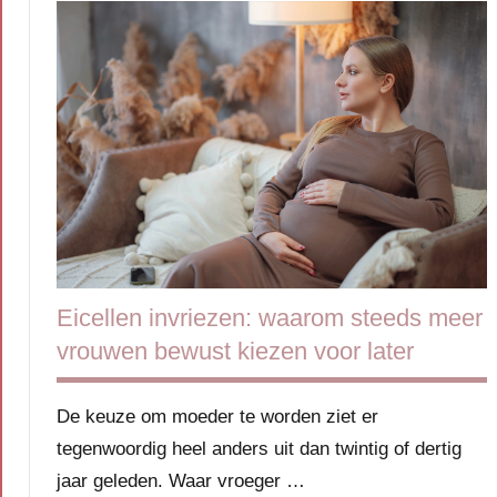
Eicellen invriezen: waarom steeds meer
vrouwen bewust kiezen voor later
De keuze om moeder te worden ziet er
tegenwoordig heel anders uit dan twintig of dertig
jaar geleden. Waar vroeger …