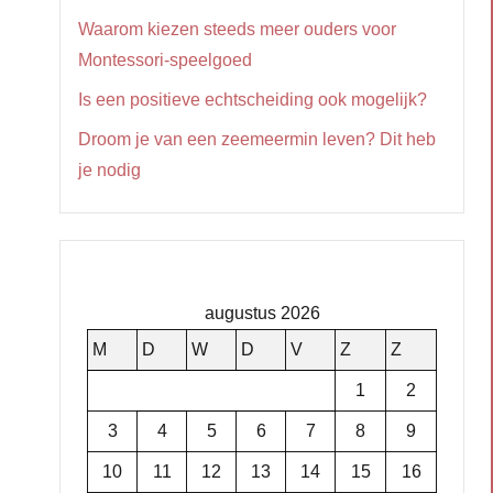
Waarom kiezen steeds meer ouders voor
Montessori-speelgoed
Is een positieve echtscheiding ook mogelijk?
Droom je van een zeemeermin leven? Dit heb
je nodig
augustus 2026
M
D
W
D
V
Z
Z
1
2
3
4
5
6
7
8
9
10
11
12
13
14
15
16