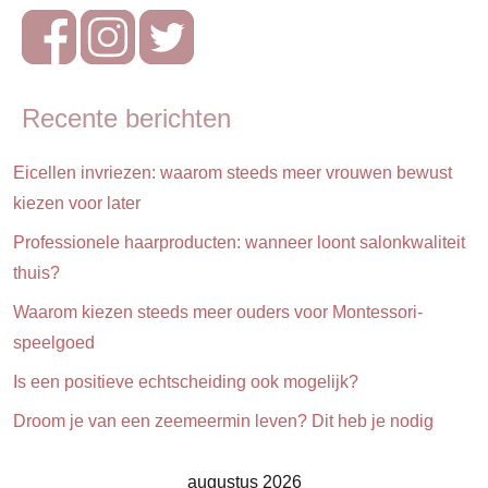
huishouden
Insectenbeten
Tuin
Recente berichten
Veiligheid
Eicellen invriezen: waarom steeds meer vrouwen bewust
Ziekte
kiezen voor later
&
kwalen
Professionele haarproducten: wanneer loont salonkwaliteit
thuis?
Waarom kiezen steeds meer ouders voor Montessori-
speelgoed
Is een positieve echtscheiding ook mogelijk?
Droom je van een zeemeermin leven? Dit heb je nodig
augustus 2026