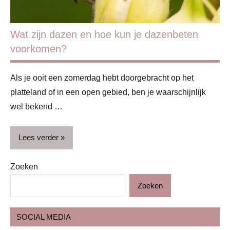
Wat zijn dazen en hoe kun je dazenbeten
voorkomen?
Als je ooit een zomerdag hebt doorgebracht op het
platteland of in een open gebied, ben je waarschijnlijk
wel bekend …
Lees verder
Zoeken
Blog
Zoeken
EHBO
Gezondheid
SOCIAL MEDIA
Huis &